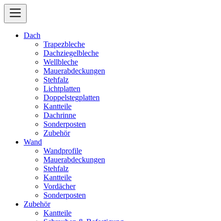
Dach
Trapezbleche
Dachziegelbleche
Wellbleche
Mauerabdeckungen
Stehfalz
Lichtplatten
Doppelstegplatten
Kantteile
Dachrinne
Sonderposten
Zubehör
Wand
Wandprofile
Mauerabdeckungen
Stehfalz
Kantteile
Vordächer
Sonderposten
Zubehör
Kantteile