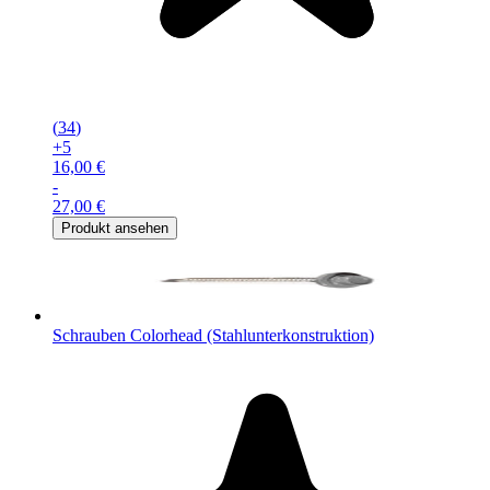
(
34
)
+
5
16,00 €
-
27,00 €
Produkt ansehen
Schrauben Colorhead (Stahlunterkonstruktion)